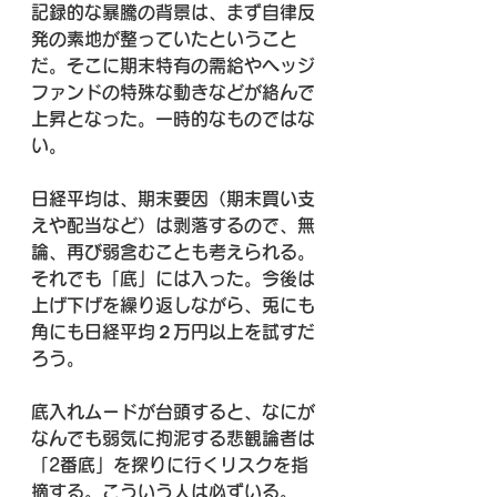
記録的な暴騰の背景は、まず自律反
発の素地が整っていたということ
だ。そこに期末特有の需給やヘッジ
ファンドの特殊な動きなどが絡んで
上昇となった。一時的なものではな
い。
日経平均は、期末要因（期末買い支
えや配当など）は剥落するので、無
論、再び弱含むことも考えられる。
それでも「底」には入った。今後は
上げ下げを繰り返しながら、兎にも
角にも日経平均２万円以上を試すだ
ろう。
底入れムードが台頭すると、なにが
なんでも弱気に拘泥する悲観論者は
「2番底」を探りに行くリスクを指
摘する。こういう人は必ずいる。