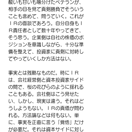
酸いも甘いも噛分けたベテランが、
相手の目を見て真剣勝負でそういう
ことも含めて、問うていく。これが
ＩＲの面談であろう。自分自身もＩ
Ｒ責任者として数十年やってきて、
そう思う。企業側は自社の株価のポ
ジションを意識しながら、十分な準
備を整えて、投資家に真剣に対峙し
てやっていくしか方法はない。
事実とは残酷なものだ。時にＩＲ
は、会社経営側と資本投資家サイド
の間で、桜の花びらのように揺れる
こともある。会社側はこう見せた
い、しかし、現実は違う。それはど
うしようもない。ＩＲの真価が問わ
れる。方法論などは何もない。単
に、事実を正直に言う「覚悟」だけ
が必要だ。それは資本サイドに対し