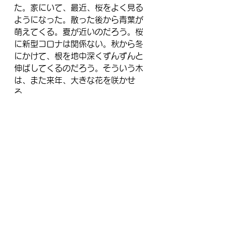
た。
家にいて、最近、桜をよく見る
ようになった。散った後から青葉が
萌えてくる。夏が近いのだろう。桜
に新型コロナは関係ない。秋から冬
にかけて、根を地中深くずんずんと
伸ばしてくるのだろう。そういう木
は、また来年、大きな花を咲かせ
る。
さて、投資家が何を見ているか？
例えて言えば、蕾を見ただけで花が
咲く様を期待するのは「個人投資
家」であろう。満開を見て、散りゆ
く様を期待しているのは「ヘッジの
売り手」であろう。年金などをベー
スにした「長期視点のファンド」が
見ているのは、花でも散りゆく花弁
でもない。「木」全体である。今年