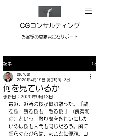
CGコンサルティング
お客様の意思決定をサポート
記事
tsuruta
2020年4月19日
読了時間: 8分
何を見ているか
更新日：
2020年9月13日
最近、近所の桜が概ね散った。「
散
る桜　残る桜も　散る桜 」（良寛和
尚）という。
散り際をきれいにした
いのは桜も人間も同じだろう。風に
揺らぐ花びらは、まことに優雅。コ