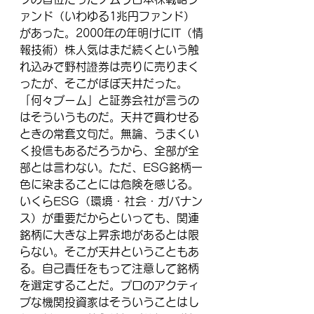
ァンド（いわゆる1兆円ファンド）
があった。2000年の年明けにIT（情
報技術）株人気はまだ続くという触
れ込みで野村證券は売りに売りまく
ったが、そこがほぼ天井だった。
「何々ブーム」と証券会社が言うの
はそういうものだ。天井で買わせる
ときの常套文句だ。無論、うまくい
く投信もあるだろうから、全部が全
部とは言わない。ただ、ESG銘柄一
色に染まることには危険を感じる。
いくらESG（環境・社会・ガバナン
ス）が重要だからといっても、関連
銘柄に大きな上昇余地があるとは限
らない。そこが天井ということもあ
る。自己責任をもって注意して銘柄
を選定することだ。プロのアクティ
ブな機関投資家はそういうことはし