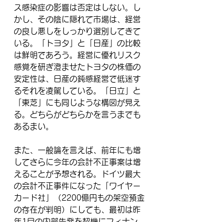
ス感染症の影響は否定はしない。し
かし、その陰に隠れて市場は、経営
の良し悪しをしっかり選別してきて
いる。「トヨタ」と「日産」の比較
は鮮明であろう。経営に優れリスク
感覚を研ぎ澄ませたトヨタの株価の
安定性は、日産の鈍感経営で低迷す
るそれを凌駕している。「日立」と
「東芝」にも同じような構図が見え
る。どちらがどちらかを言うまでも
あるまい。
また、一般論を言えば、前年にも増
してさらに今年の会計不正事案は増
えることが予想される。ドイツ最大
の会計不正事件になった「ワイヤー
カード社」（2200億円もの架空預金
の存在が判明）にしても、最初は昨
年1月の内部告発を契機にフィナン