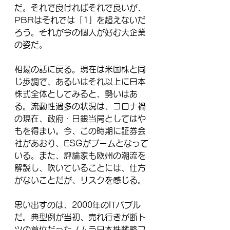
だ。それで良ければそれで良いが、
PBRはそれでは「1」を超えないだ
ろう。それが今の個人が好む大企業
の姿だ。
相場の話に戻る。現在は米国株と同
じ歩調で、あるいはそれ以上に日本
株式全体としてみると、勢いはあ
る。流動性過多の状況は、コロナ禍
の現在、政府・日銀当局としてはや
もを得まい。今、この時期に証券会
社があおり、ESGがブームとなって
いる。また、評論家も欧州の潮流を
解説し、吹いていることには、仕方
がないことだが、リスクを感じる。
思い出すのは、2000年のITバブル
だ。典型例が当初、売れ行きが断ト
ツの首位だったノムラ日本株戦略フ