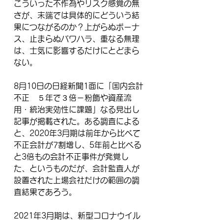
こういった不作為やリスク感覚の無
さが、末端では具体的にどういう結
果につながるのか？上がらぬボーナ
ス、止まらぬパワハラ、重なる無理
は、士気に影響するだけにとどまら
ない。
8月10日の日経新聞1面に「国内会計
不正　５年で３倍－粉飾や資産流
用・統治実効性に課題」なる見出し
記事が掲載された。ある調査による
と、2020年3月期は前年から比べて
不正会計が7割増し、5年前と比べる
と3倍もの会計不正事件が発覚し
た、というものだが、会計監査人が
設置された上場会社だけの範囲の調
査結果であろう。
2021年3月期は、新型コロナウイル