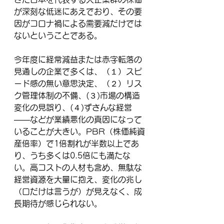
が深刻な低迷にあえでおり、その要
因がコロナ禍による需要減だけでは
ないということである。
今年度に経常減益または赤字転落の
見通しの企業で多くは、（１）スピ
ード感の無い意思決定、（２）リス
ク管理体制の不備、(３)市場の構造
変化の見誤り、(４)ずさんな経営
――などが業績悪化の真因になって
いることが大きい。PBR（株価純資
産倍率）で1倍割れが半数以上であ
り、うち多くは0.5倍にも満たな
い。高コストの人材も含め、無駄な
経営資源を大量に抱え、変化の兆し
（口だけは言うが）が見えなく、成
長期待が感じられない。