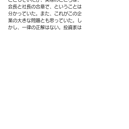
会長と社長の合意で、ということは
分かっていた。また、これがこの企
業の大きな問題とも思っていた。し
かし、一律の正解はない。投資家は
どんな解があると想定してそういう
質問を聞いてくるのか？という疑問
がその当時はあった。今は、分か
る。非連続な事業環境の中では、前
任者が後任者を決めている限り、大
きな危機を脱することは出来ないと
いうことなのだ。そういうことを疑
問に思い、投資家は聞いているのだ
ろう。それほど足元からデジタル化
やＤＸなどの大きな波が、何もかも
変えていくからだ。
それでも一律に「解」は無い、と今
も私はそう確信している。社外が