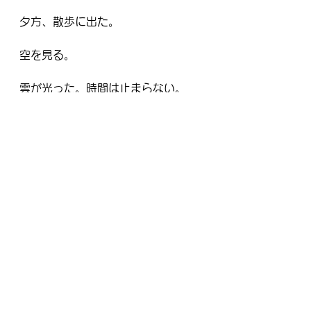
夕方、散歩に出た。
空を見る。
雲が光った。時間は止まらない。
ヒバリが鳴いた。また、鳴いた。
ああ、母が逝った。
いつもの道の風景が、確かに違って
見えた日だった。
どこまでも個人的な話だ
が・・・・・。